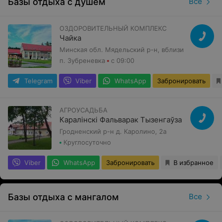
Базы отдыха с душем
Все
ОЗДОРОВИТЕЛЬНЫЙ КОМПЛЕКС
Чайка
Минская обл. Мядельский р-н, вблизи
п. Зубреневка
с 09:00
Telegram
Viber
WhatsApp
Забронировать
АГРОУСАДЬБА
Каралінскі Фальварак Тызенгаўза
Гродненский р-н д. Каролино, 2а
Круглосуточно
Viber
WhatsApp
Забронировать
В избранное
Базы отдыха с мангалом
Все