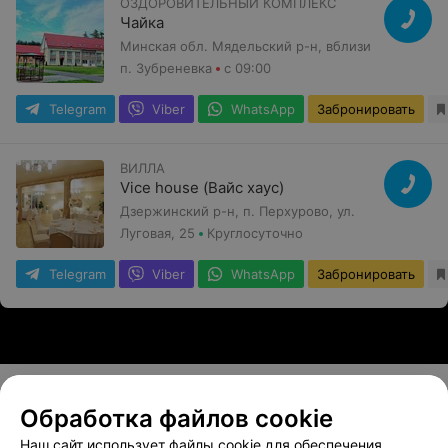
ОЗДОРОВИТЕЛЬНЫЙ КОМПЛЕКС
Чайка
Минская обл. Мядельский р-н, вблизи
п. Зубреневка
с 09:00
Telegram
Viber
WhatsApp
Забронировать
ВИЛЛА
Vice house (Вайс хаус)
Дзержинский р-н, п. Перхурово, ул.
Луговая, 25
Круглосуточно
Telegram
Viber
WhatsApp
Забронировать
Обработка файлов cookie
О проекте
Новости проекта
Размещение рекламы
Наш сайт использует файлы cookie для обеспечения