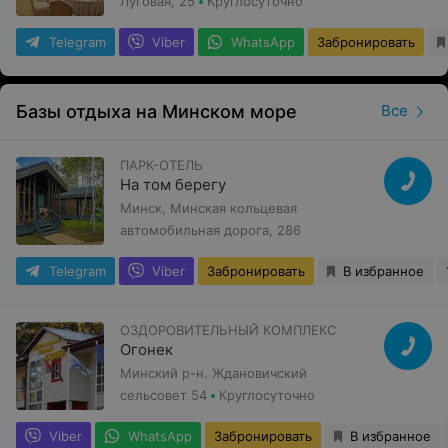
Луговая, 25
Круглосуточно
Telegram
Viber
WhatsApp
Забронировать
Базы отдыха на Минском море
Все
ПАРК-ОТЕЛЬ
На том берегу
Минск, Минская кольцевая
автомобильная дорога, 286
Telegram
Viber
Забронировать
В избранное
ОЗДОРОВИТЕЛЬНЫЙ КОМПЛЕКС
Огонек
Минский р-н. Ждановичский
сельсовет 54
Круглосуточно
Viber
WhatsApp
Забронировать
В избранное